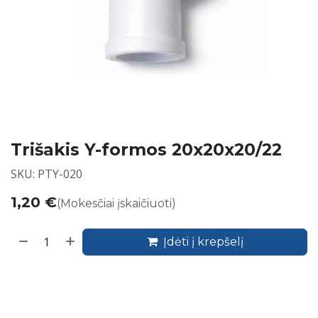
Trišakis Y-formos 20x20x20/22
SKU: PTY-020
1,20
€
(Mokesčiai įskaičiuoti)
Įdėti į krepšelį
​