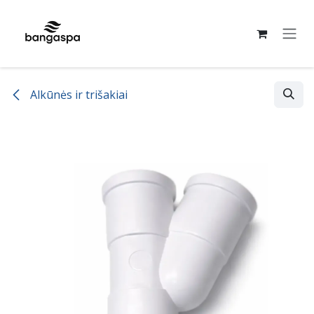
Skip to Content
Alkūnės ir trišakiai