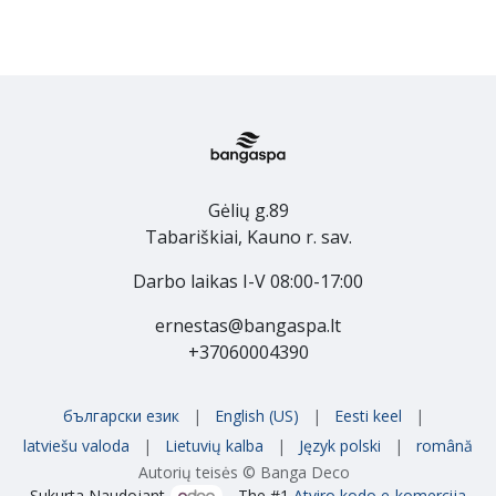
Gėlių g.89
Tabariškiai, Kauno r. sav.
Darbo laikas I-V 08:00-17:00
ernestas@bangaspa.lt
+37060004390
български език
|
English (US)
|
Eesti keel
|
latviešu valoda
|
Lietuvių kalba
|
Język polski
|
română
Autorių teisės © Banga Deco
Sukurta Naudojant
- The #1
Atviro kodo e-komercija