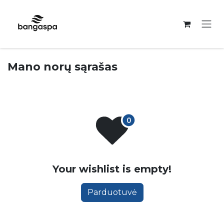
Skip to Content
Mano norų sąrašas
Your wishlist is empty!
Parduotuvė